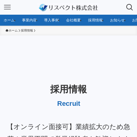
ホーム
事業内容
導入事例
会社概要
採用情報
お知らせ
お
ホーム
採用情報
採用情報
Recruit
【オンライン面接可】業績拡大のため急